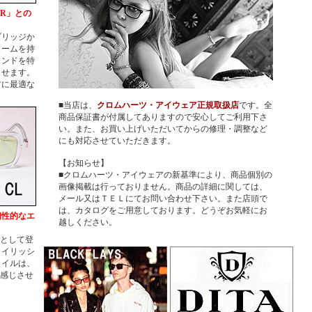
ER」との
■
追
繊細
ブリッジか
小ぶ
ュームを持
った
イン
ランドを特
の２
させます。
印象
方に最適な
２０
■当店は、
クロムハーツ・アイウェア正規取扱店
です。全
■
追
商品保証書が付属してありますので安心してご利用下さ
鯖江
ザイ
い。また、お買い上げいただいてからの修理・調整など
ト型
にも対応させていただきます。
ラシ
ぎず
【お知らせ】
いい
■クロムハーツ・アイウェアの新基準により、商品個別の
２０
画像掲載は行っておりません。商品の詳細に関しては、
■
追
メール又はＴＥＬにてお問い合わせ下さい。また店頭で
フォ
は、カタログをご用意しております。どうぞお気軽にお
個性的なエ
中！
越しください。
●SP
●S-69
ルとして登
●M-1
タイリッシ
●OM5
タイルは、
プラ
を感じさせ
ウタ
２０
■
追