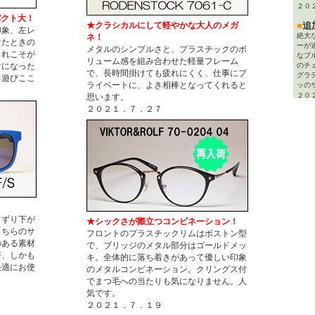
２０
パクト大！
★クラシカルにして軽やかな大人のメガ
■
追
印象、左レ
絶大
ネ！
けたときの
ーが
メタルのシンプルさと、プラスチックのボ
これこそが
なブ
リューム感を組み合わせた軽量フレーム
けになった
のチ
で、長時間掛けても疲れにくく、仕事にプ
グラ
る遊びここ
ライベートに、よき相棒となってくれると
ッの
２０
思います。
２０２１．７．２７
■
追
さり
フロ
て、
的に
れた
細部
がD
す。
２０
てずり下が
★シックさが際立つコンビネーション！
■
追
こちらのサ
フロントのプラスチックリムはボストン型
定番
のある素材
ター！
で、ブリッジのメタル部分はゴールドメッ
て登
好、しかも
キ。全体的に落ち着きがあって優しい印象
ュに
快適にお使
のメタルコンビネーション。クリングス付
Sev
でまつ毛への当たりも気になりません。人
す。
気です。
２０
２０２１．７．１９
■
追