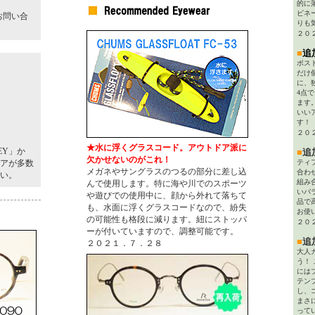
的に
ビネ
お問い合
りも
２０
■
追
ボス
だけ
に、
4点
ます
いい
す！
２０
★水に浮くグラスコード。アウトドア派に
EY」か
■
追
欠かせないのがこれ！
アが多数
ティ
メガネやサングラスのつるの部分に差し込
合わ
い。
組み
んで使用します。特に海や川でのスポーツ
いバ
や遊びでの使用中に、顔から外れて落ちて
品で
も、水面に浮くグラスコードなので、紛失
お使
の可能性も格段に減ります。紐にストッパ
２０
ーが付いていますので、調整可能です。
■
追
２０２１．７．２８
大人
う！
には
テン
し、
まさ
って