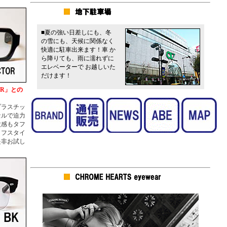
レト
ェア
リン
「T
■夏の強い日差しにも、冬
２０
の雪にも、天候に関係なく
■
追
快適に駐車出来ます！車 か
顔な
ら降りても、雨に濡れずに
荷！
エレベーターで お越しいた
ドに
だけます！
装を
引き
ER」との
２０
●ク
今予
プラスチッ
うぞ
セルで迫力
太感もタフ
■
追
イフスタイ
クリ
是非お試し
型だ
メ。
ある
兼ね
■
追
フロ
性に
タル
馴染
りし
すめ
２０