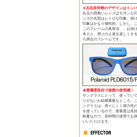
★
左右非対称のデザインはイン
右玉の四角いレンズはモダンな
ンズの丸型はレトロな印象。掛
印象はかなり個性的。しかし、
このフレームの真骨頂、、お掛
本人と、周りの人達を楽しくす
ろ満点のフレームです。
★密着度良好で抜群の使用感！
サングラスにとって、使ってい
りがないか結構重要なところ。
ングラスは、滑りにくく弾力性
を使っているので、密着度は良
軽量なので、長時間の使用でも
いいただけます。