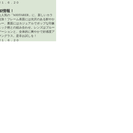
２１．６．２０
加情報！
な人気の「WAYFARER」に、新しいカラ
追加！フレーム表面には光沢のある鮮やか
ルー、裏面にはカジュアルでポップな印象
ェック柄との組み合わせ。レンズはブルー
デーションと、全体的に爽やかで好感度ア
サングラス。是非お試しを！
２１．６．２０
加情報！
げない日常に大人の高品質アイウェアを！
ント部分はボストン型のセル枠となってい
テンプルはメタル製となっています。全体
シンプルな作りであるものの、精巧に作ら
丁番部分や、テンプルのメッシュ柄など、
にわたり高品質が伝わってくるのは、さす
ITA。軽量なので快適にお使いいただけま
２１．６．１６
加情報！
とはひと味違う、ちょい個性的なエフェク
 Sevensの完売後、その後継モデルとし
場したのがこちらのモデル。スタイリッシ
ブラッシュアップされたスタイルは、
ensから受け継がれた無骨さを感じさせま
２１．６．１０
加情報！