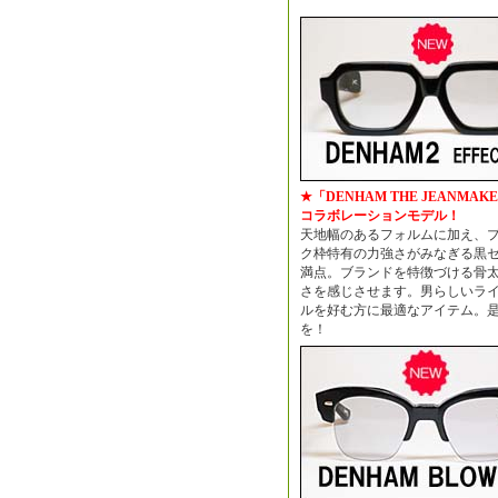
★「DENHAM THE JEANMAK
コラボレーションモデル！
天地幅のあるフォルムに加え、
ク枠特有の力強さがみなぎる黒
満点。ブランドを特徴づける骨
さを感じさせます。男らしいラ
ルを好む方に最適なアイテム。
を！