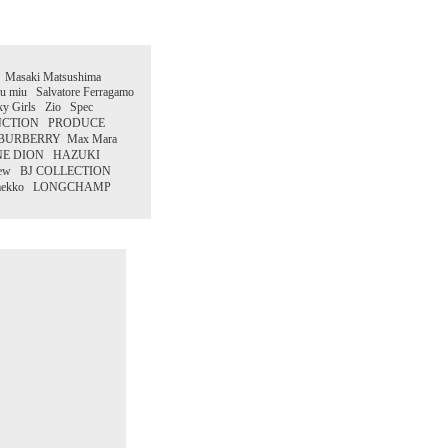
や工芸品の域！ 丈夫で美しく、末永く愛
きるメガネを。こちらのモデルは、丸形の
ズに、繊細な彫金が施されたリムを採用、
て独自のデザインのノーズパッドと、繊細
えてどこか温かみを感じる仕上げりです。
２１．３．１０
 Masaki Matsushima
u Salvatore Ferragamo
加情報！
Girls Zio Spec
と高級感に満ちた仕上がりのアイウェア。
NCTION PRODUCE
メタル部分は、今までのメッシュ柄から、
 BURBERRY Max Mara
のラインが入ったシンプルで強い印象です
INE DION HAZUKI
、大人のスーツ姿を格上するのに最適なア
ew BJ COLLECTION
ムです。
imekko LONGCHAMP
２１．３．４
加情報！
フトマンシップを受け継ぐ精密アイウェ
 メカニカルな仕上がりと、剛性感のある
ルフレーム。リムや先セルなど随所に施さ
メッシュ柄や、メタル製ノーズパッドの採
ど、高品質にこだわった職人技が光るアイ
アとなっています。
２１．２．２７
加情報！
ーナインズから、新作フレーム続々入荷
4
2
47
0
スチックフレームを中心に、メタルやブロ