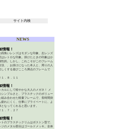
サイト内検
NEWS
加情報！
の四角いレンズはモダンな印象、左レンズ
型はレトロな印象。掛けたときの印象はか
個性的。しかし、これこそがこのフレーム
骨頂、、お掛けになった本人と、周りの人
楽しくする遊びこころ満点のフレームで
２１．８．１１
加情報！
シカルにして軽やかな大人のメガネ！ メ
のシンプルさと、プラスチックのボリュー
を組み合わせた軽量フレームで、長時間掛
も疲れにくく、仕事にプライベートに、よ
棒となってくれると思います。
２１．７．２７
加情報！
ントのプラスチックリムはボストン型で、
ッジのメタル部分はゴールドメッキ。全体