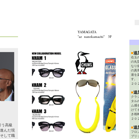
YAMAGATA
"az nanokamachi" 3
F
■
追
右玉
の丸
なり
の真
達を
す。
２０
■
追
クラ
タル
ム感
けて
き相
２０
。
行う高級
■
追
進んだ現
フロ
そして職
ブリ