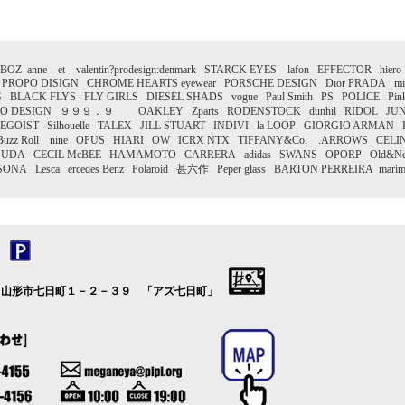
もは
用で
レン
そし
に見
２０
EY BOZ anne et valentin?prodesign:denmark STARCK EYES lafon EFFECTOR hiero
PROPO DISIGN CHROME HEARTS eyewear PORSCHE DESIGN Dior PRADA miu mi
■
追
LACK FLYS FLY GIRLS DIESEL SHADS vogue Paul Smith PS POLICE Pinky 
風格
O DESIGN ９９９．９ OAKLEY Zparts RODENSTOCK dunhil RIDOL JU
特に
EGOIST Silhouelle TALEX JILL STUART INDIVI la LOOP GIORGIO ARMAN
一本
 Buzz Roll nine OPUS HIARI OW ICRX NTX TIFFANY&Co. .ARROWS CEL
ので
TSUDA CECIL McBEE HAMAMOTO CARRERA adidas SWANS OPORP Old&N
イテ
 Lesca ercedes Benz Polaroid 甚六作 Peper glass BARTON PERREIRA mar
２０
■
追
クラ
ア！
メタ
れた
用な
ウェ
２０
 山形市七日町１－２－３９ 「アズ七日町」
■
追
フォ
中！
●M-2
●M-7
●NP-
●SP-2
プラ