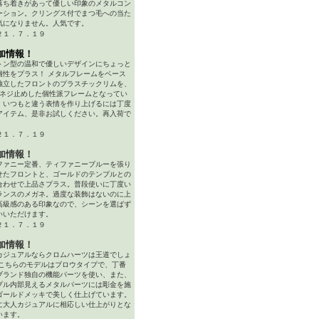
落ち着きがあって優しい印象のメタルコン
ーション。クリングス付でまつ毛への当た
気になりません。人気です。
２１．７．１９
加情報！
トン型の温和で優しいデザインにちょっと
個性をプラス！ メタルフレームをベース
独立したフロントのプラスチックリムを、
でネジ止めした個性派フレームとなってい
。いつもと違う表情を作り上げるには丁度
アイテム、是非お試しください。再入荷で
２１．７．１９
加情報！
ファニー定番、ティファニーブルーを張り
せたフロントと、ゴールドのテンプルとの
合わせで上品さプラス。普段使いに丁度い
ランスのメガネ。過度な装飾はないのに上
高級感のある印象なので、シーンを選ばず
いいただけます。
２１．７．１９
加情報！
カジュアルならクロムハーツは王道でしょ
 こちらのモデルはブロウタイプで、丁番
ブランド独自の機能パーツを使い、また、
プル内部見えるメタルパーツには彫金を施
ゴールドメッキで美しく仕上げています。
に大人カジュアルに相応しい仕上がりとな
います。