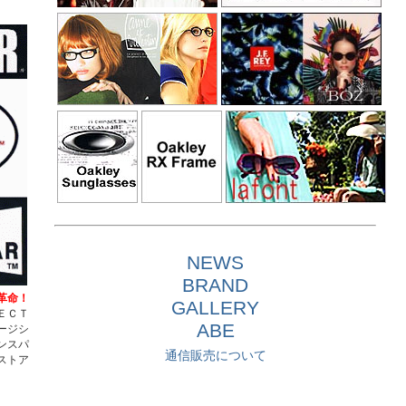
ベー
レノ
徴的
ンは
され
した
２０
■
追
フォ
中！
●SP-2
●M-2
●M-7
●M-1
●S-16
●S-69
プラ
ウタ
２０
NEWS
■
追
BRAND
屋外
覚が
革命！
GALLERY
とっ
ＥＣＴ
見や
ABE
ージシ
削ぎ
ンスパ
気の
通信販売について
再入
ストア
２０
■
追