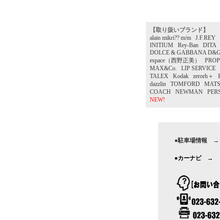
【取り扱いブランド】
alain mikri?? m/m J.F.R
INITIUM Rey-Ban DITA 
DOLCE & GABBANA D&G B
espace（西野正美） PROP
MAX&Co. LIP SERVICE 
TALEX Kodak zerorh＋
dazzlin TOMFORD MA
COACH NEWMAN PERSONA
NEW!
●駐車場情報 →
●カーナビ →