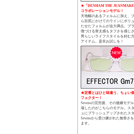
★「DENHAM THE JEANMAK
コラボレーションモデル！
天地幅のあるフォルムに加え、
ら目尻にかけてのラインにボリ
たせたフォルムが迫力満点。ブ
徴づける骨太感もタフさを感じ
男らしいライフスタイルを好む
アイテム。是非お試しを！
★定番とはひと味違う、ちょい
フェクター！
Sevensの完売後、その後継モデ
場したのがこちらのモデル。ス
ュにブラッシュアップされたス
Sevensから受け継がれた無骨さ
ます。