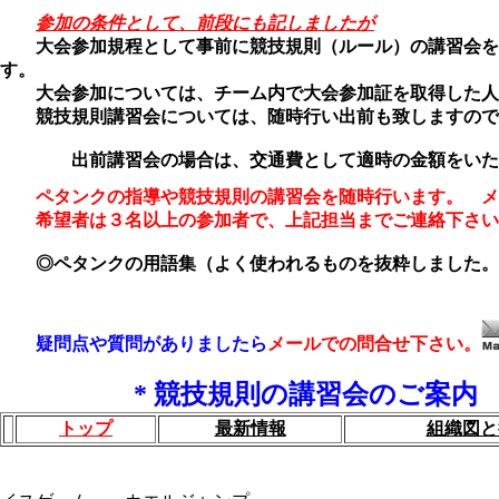
参加の条件として、前段にも記しましたが
大会参加規程として事前に競技規則（ルール）の講習会を
す。
大会参加については、チーム内で大会参加証を取得した人
競技規則講習会については、随時行い出前も致しますので
出前講習会の場合は、交通費として適時の金額をいただ
ペタンクの指導や競技規則の講習会を随時行います。 メ
希望者は３名以上の参加者で、上記担当までご連絡下さい
◎ペタンクの用語集（よく使われるものを抜粋しました。
◎競技規則を覚えるための問題集です。
練習問題
疑問点や質問がありましたら
メールでの問合せ下さい。
* 競技規則の講習会のご案内
トップ
最新情報
組織図と
資料はこちらから
フランス語表記
競技規則改正箇所
20