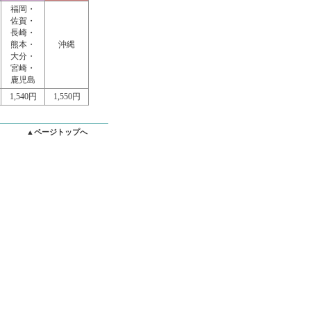
福岡・
佐賀・
長崎・
熊本・
沖縄
大分・
宮崎・
鹿児島
1,540円
1,550円
▲ページトップへ