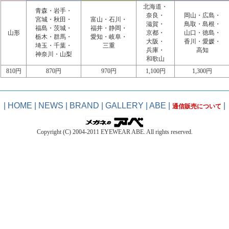
北海道・
青森・岩手・
奈良・
岡山・広島・
宮城・秋田・
富山・石川・
滋賀・
鳥取・島根・
福島・茨城・
福井・静岡・
山形
京都・
山口・徳島・
栃木・群馬・
愛知・岐阜・
大阪・
香川・愛媛・
埼玉・千葉・
三重
兵庫・
高知
神奈川・山梨
和歌山
810円
870円
970円
1,100円
1,300円
|
HOME
|
NEWS
|
BRAND
|
GALLERY
|
ABE
|
|
通信販売について
Copyright (C) 2004-2011 EYEWEAR ABE. All rights reserved.