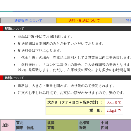
通信販売について
送料・配送について
特
配送について
商品は宅配便にてお届け致します。
配送範囲は日本国内のみとさせていただいております。
配送料金は下記になります。
「代金引換」の場合、在庫品は原則として２営業日以内に発送致します
「銀行振込」、「コンビニ決済」の場合、ご入金確認後の発送となりま
以内に発送致します。ただし、在庫状況の変化により多少のお時間を頂
送料について
送料は、大きさ・重量を問わず、送り先のみで決定されます。
注文のお申し込み時点で、お支払い額がわかりますので、安心です。
大きさ（タテ＋ヨコ＋高さの計）：
60cmまで
重 量：
25kgまで
東北
北陸
北海道
中国
山形
関東 信越
東海
近畿
四国